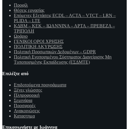
Προφίλ
Θέσεις εργασίας
Επόμενες Εξετάσεις ECDL – ACTA – VTCT – LRN –
PLIDA – LTE
ΚΔΒΜ – ΚΕΚ – ΙΩΑΝΝΙΝΑ – ΑΡΤΑ – ΠΡΕΒΕΖΑ –
ΤΡΙΠΟΛΗ
Ωράριο
ΓΕΝΙΚΟΙ ΟΡΟΙ ΧΡΗΣΗΣ
ΠΟΛΙΤΙΚΗ ΑΚΥΡΩΣΗΣ
Πολιτική Προσωπικών Δεδομένων – GDPR
Πολιτική Ενοποιημένου Σύστηματος Διαχείρισης Μη
Τυποποιημένης Εκπαίδευσης (ΕΣΔΜΤΕ)
Επιλέξτε από
Επιδοτούμενα προγράμματα
Ξένες γλώσσες
Πληροφορική
Σεμινάρια
Προσφορές
Ανακοινώσεις
Καταστημα
Επικοινωνήστε με Ιωάννινα