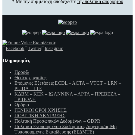
* Με την συμμετοχή αποδέχεστε
την πολιτική απορρήτου
Facebook
Twitter
Instagram
Πληροφορίες
Προφίλ
Θέσεις εργασίας
Επόμενες Εξετάσεις ECDL – ACTA – VTCT – LRN –
PLIDA – LTE
ΚΔΒΜ – ΚΕΚ – ΙΩΑΝΝΙΝΑ – ΑΡΤΑ – ΠΡΕΒΕΖΑ –
ΤΡΙΠΟΛΗ
Ωράριο
ΓΕΝΙΚΟΙ ΟΡΟΙ ΧΡΗΣΗΣ
ΠΟΛΙΤΙΚΗ ΑΚΥΡΩΣΗΣ
Πολιτική Προσωπικών Δεδομένων – GDPR
Πολιτική Ενοποιημένου Σύστηματος Διαχείρισης Μη
Τυποποιημένης Εκπαίδευσης (ΕΣΔΜΤΕ)