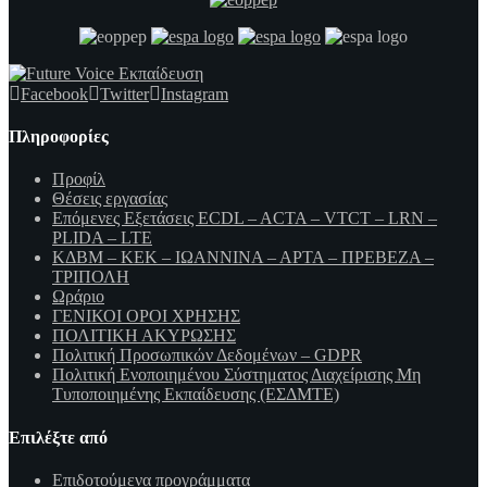
Facebook
Twitter
Instagram
Πληροφορίες
Προφίλ
Θέσεις εργασίας
Επόμενες Εξετάσεις ECDL – ACTA – VTCT – LRN –
PLIDA – LTE
ΚΔΒΜ – ΚΕΚ – ΙΩΑΝΝΙΝΑ – ΑΡΤΑ – ΠΡΕΒΕΖΑ –
ΤΡΙΠΟΛΗ
Ωράριο
ΓΕΝΙΚΟΙ ΟΡΟΙ ΧΡΗΣΗΣ
ΠΟΛΙΤΙΚΗ ΑΚΥΡΩΣΗΣ
Πολιτική Προσωπικών Δεδομένων – GDPR
Πολιτική Ενοποιημένου Σύστηματος Διαχείρισης Μη
Τυποποιημένης Εκπαίδευσης (ΕΣΔΜΤΕ)
Επιλέξτε από
Επιδοτούμενα προγράμματα