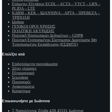
Επόμενες Εξετάσεις ECDL – ACTA – VTCT – LRN –
PLIDA – LTE
ΚΔΒΜ – ΚΕΚ – ΙΩΑΝΝΙΝΑ – ΑΡΤΑ – ΠΡΕΒΕΖΑ –
ΤΡΙΠΟΛΗ
Ωράριο
ΓΕΝΙΚΟΙ ΟΡΟΙ ΧΡΗΣΗΣ
ΠΟΛΙΤΙΚΗ ΑΚΥΡΩΣΗΣ
Πολιτική Προσωπικών Δεδομένων – GDPR
Πολιτική Ενοποιημένου Σύστηματος Διαχείρισης Μη
Τυποποιημένης Εκπαίδευσης (ΕΣΔΜΤΕ)
Επιλέξτε από
Επιδοτούμενα προγράμματα
Ξένες γλώσσες
Πληροφορική
Σεμινάρια
Προσφορές
Ανακοινώσεις
Καταστημα
Επικοινωνήστε με Ιωάννινα
Ναπολέοντος Ζέρβα 42Β 45333, Ιωάννινα