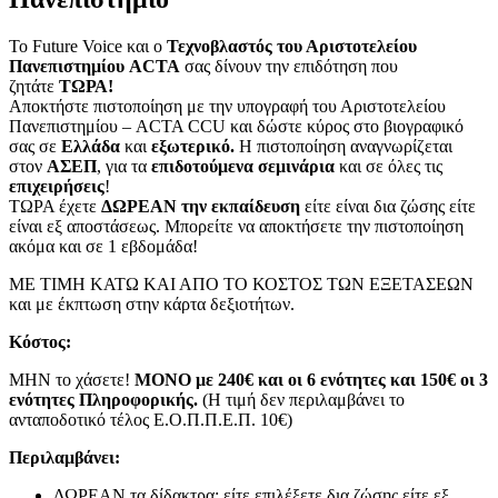
Το Future Voice και ο
Τεχνοβλαστός του Αριστοτελείου
Πανεπιστημίου ACTA
σας δίνουν την επιδότηση που
ζητάτε
ΤΩΡΑ!
Αποκτήστε πιστοποίηση με την υπογραφή του Αριστοτελείου
Πανεπιστημίου – ACTA CCU και δώστε κύρος στο βιογραφικό
σας σε
Ελλάδα
και
εξωτερικό.
Η πιστοποίηση αναγνωρίζεται
στον
ΑΣΕΠ
, για τα
επιδοτούμενα
σεμινάρια
και σε όλες τις
επιχειρήσεις
!
ΤΩΡΑ έχετε
ΔΩΡΕΑΝ την εκπαίδευση
είτε είναι δια ζώσης είτε
είναι εξ αποστάσεως. Μπορείτε να αποκτήσετε την πιστοποίηση
ακόμα και σε 1 εβδομάδα!
ΜΕ ΤΙΜΗ ΚΑΤΩ ΚΑΙ ΑΠΟ ΤΟ ΚΟΣΤΟΣ ΤΩΝ ΕΞΕΤΑΣΕΩΝ
και με έκπτωση στην κάρτα δεξιοτήτων.
Κόστος:
ΜΗΝ το χάσετε!
ΜΟΝΟ με 240€ και οι 6 ενότητες και 150€ οι 3
ενότητες Πληροφορικής.
(Η τιμή δεν περιλαμβάνει το
ανταποδοτικό τέλος Ε.Ο.Π.Π.Ε.Π. 10€)
Περιλαμβάνει:
ΔΩΡΕΑΝ τα δίδακτρα: είτε επιλέξετε δια ζώσης είτε εξ