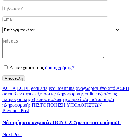
Αποδέχομαι τους
όρους χρήσης*
ACTA
ECDL
ecdl arta
ecdl ioannina
αναγνωρισμένο από ΑΣΕΠ
ασεπ 3 ενοτητες
εξετασεις πληροφορικης online
εξετάσεις
πληροφορικης εξ αποστάσεως
ηγουμενίτσα
πιστοποίηση
πληροφορικής
ΠΙΣΤΟΠΟΙΗΣΗ ΥΠΟΛΟΓΙΣΤΩΝ
Previous Post
Νέα τμήματα αγγλικών OCN C2! Άμεση πιστοποίηση!!!
Next Post