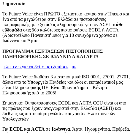
Σημαντικό:
Το Future Voice είναι ΠΡΩΤΟ εξεταστικό κέντρο στην Ήπειρο και
ένα από τα μεγαλύτερα στην Ελλάδα σε πιστοποιήσεις
πληροφορικής, με εξετάσεις πληροφορικής για τον ΑΣΕΠ
κάθε
εβδομάδα
στις δύο καλύτερες πιστοποιήσεις ECDL ή ACTA
(Αριστοτέλειο Πανεπιστήμειο) για 18 συνεχόμενα χρόνια σε
Ιωάννινα και Άρτα
ΠΡΟΓΡΑΜΜΑ ΕΞΕΤΑΣΕΩΝ ΠΙΣΤΟΠΟΙΗΣΗΣ
ΠΛΗΡΟΦΟΡΙΚΗΣ ΣΕ ΙΩΑΝΝΙΝΑ ΚΑΙ ΑΡΤΑ
κλικ εδώ για να δείτε τις εξετάσεις μας
Το Future Voice διαθέτει 3 πιστοποιητικά ISO 9001, 27001, 27701,
άδεια από το Υπουργείο Παιδείας και όλοι οι εκπαιδευτικοί μας
είναι Πληροφορικής ΠΕ. Είναι Φροντιστήρια – Κέντρα
Πληροφορικής από το 2005!
Σημαντικό: Οι πιστοποιήσεις ECDL και ACTA CCU είναι οι από
τις πρώτες που έχουν αναγνωριστεί στην Ελλα΄δα (ΑΣΕΠ) και
διεθνώς ως πιστοποίηση γνώσης και χρήσης Ηλεκτρονικών
Υπολογιστών
Για
ECDL
και
ACTA
σε
Ιωάννινα
, Άρτα, Ηγουμενίτσα, Πρέβεζα,