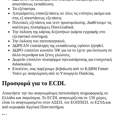
αποστάσεως εκπαίδευση.
Τα εξέταστρα.
Απεριόριστες επανεξετάσεις σε όλες τις ενότητες ακόμα και
στις εξ αποστάσεως εξετάσεις
Πιλοτικές εξετάσεις και τεστ προσομοίωσης. Διαθέτουμε τις
καλύτερες πλατφόρμες Πανελλαδικά.
Την έκδοση της κάρτας δεξιοτήτων (κάρτα εγγραφής στο
εξεταστικό σύστημα).
Την έκδοση του πιστοποιητικού.
ΔΩΡΕΑΝ επανάληψη της εκπαίδευσης εφόσον ζητηθεί.
ΔΩΡΟ επιπλέον κουπόνι 50€ για να το έχετε για έκπτωση σε
άλλα σεμινάρια και ξένες γλώσσες.
Δωρεάν επιπλέον πλατφόρμα τηλεκατάρτισης για ενισχυτική
διδασκαλία.
Επιπλέον, σας παρέχουμε βεβαίωση από το ΚΔΒΜ Future
Voice με αναγνώριση από το Υπουργείο Παιδείας.
Προσφορά για το ECDL
Αποκτήστε την πιο αναγνωρίσιμη πιστοποίηση πληροφορικής σε
Ελλάδα και παγκόσμια. Το ECDL αναγνωρίζεται σε 150 χώρες,
είναι 1ο
αναγνωρισμένο στον ΑΣΕΠ, τον ΕΟΠΠΕΠ, το ΕΣΥΔ και
από
κορυφαία Αγγλικά Πανεπιστήμια.