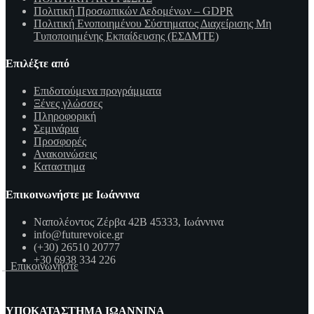
Πολιτική Προσωπικών Δεδομένων – GDPR
Πολιτική Ενοποιημένου Σύστηματος Διαχείρισης Μη
Τυποποιημένης Εκπαίδευσης (ΕΣΔΜΤΕ)
Επιλέξτε από
Επιδοτούμενα προγράμματα
Ξένες γλώσσες
Πληροφορική
Σεμινάρια
Προσφορές
Ανακοινώσεις
Καταστημα
Επικοινωνήστε με Ιωάννινα
Ναπολέοντος Ζέρβα 42Β 45333, Ιωάννινα
info@futurevoice.gr
(+30) 26510 20777
+30 6938 334 226
Επικοινωνήστε
ΥΠΟΚΑΤΑΣΤΗΜΑ ΙΩΑΝΝΙΝΑ