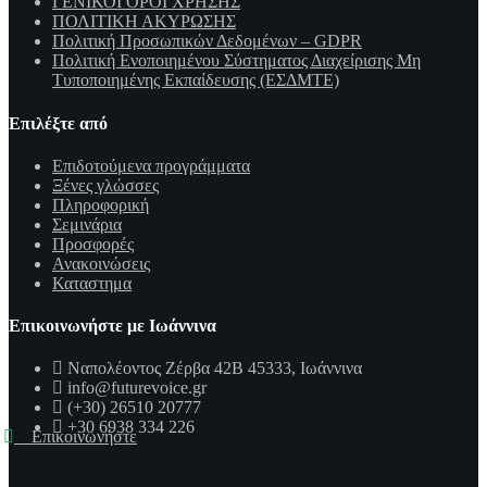
ΓΕΝΙΚΟΙ ΟΡΟΙ ΧΡΗΣΗΣ
ΠΟΛΙΤΙΚΗ ΑΚΥΡΩΣΗΣ
Πολιτική Προσωπικών Δεδομένων – GDPR
Πολιτική Ενοποιημένου Σύστηματος Διαχείρισης Μη
Τυποποιημένης Εκπαίδευσης (ΕΣΔΜΤΕ)
Επιλέξτε από
Επιδοτούμενα προγράμματα
Ξένες γλώσσες
Πληροφορική
Σεμινάρια
Προσφορές
Ανακοινώσεις
Καταστημα
Επικοινωνήστε με Ιωάννινα
Ναπολέοντος Ζέρβα 42Β 45333, Ιωάννινα
info@futurevoice.gr
(+30) 26510 20777
+30 6938 334 226
Επικοινωνήστε