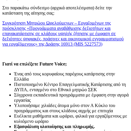
Στο παρακάτω σύνδεσμο (αρχικά αποτελέσματα) δείτε την
κατάσταση της αίτησης σας:
Συγκρότηση Μητρώου Ωφελούμενων – Εργαζομένων της
πρόσκλησης «Προγράμματα αναβάθμισης δεξιοτήτων και
επανακατάρτισης σε κλάδους υψηλής ζήτησης με έμφαση σε
δεξιότητες ψηφιακές, πράσινες και οικονομικού εγγραμματισμού
για εργαζόμενους» της Δράσης 16913 (MIS 5227573)
Γιατί να επιλέξετε Future Voice;
Ένας από τους κορυφαίους παρόχους κατάρτισης στην
Ελλάδα
Πιστοποιημένο Κέντρο Επαγγελματικής Κατάρτισης από τη
ΔΥΠΑ, ενταγμένο στο Εθνικό μητρώο ΣΕΚ
Σύγχρονα εκπαιδευτικά προγράμματα με έμφαση στην αγορά
εργασίας
Υλοποιήσαμε χιλιάδες άτομα μόνο στον Α Κύκλο του
προγράμματος και στους κλάδους αιχμής με επιτυχία
Ευέλικτα μαθήματα και ωράριο, φιλικά για εργαζόμενους με
κυλιόμενο ωράριο
Εξασφάλιση υλοποίησης και πληρωμής.