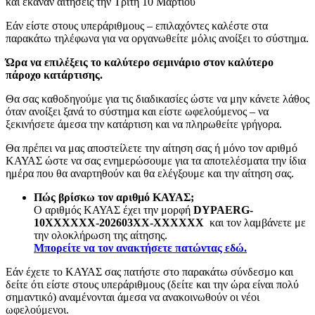
και έκαναν αιτήσεις την Τρίτη 10 Μαρτίου
Εάν είστε στους υπεράριθμους – επιλαχόντες καλέστε στα
παρακάτω τηλέφωνα για να οργανωθείτε μόλις ανοίξει το σύστημα.
Ώρα να επιλέξεις το καλύτερο σεμινάριο στον καλύτερο
πάροχο κατάρτισης.
Θα σας καθοδηγούμε για τις διαδικασίες ώστε να μην κάνετε λάθος
όταν ανοίξει ξανά το σύστημα και είστε ωφελούμενος – να
ξεκινήσετε άμεσα την κατάρτιση και να πληρωθείτε γρήγορα.
Θα πρέπει να μας αποστείλετε την αίτηση σας ή μόνο τον αριθμό
ΚΑΥΑΣ ώστε να σας ενημερώσουμε για τα αποτελέσματα την ίδια
ημέρα που θα αναρτηθούν και θα ελέγξουμε και την αίτηση σας.
Πώς βρίσκω τον αριθμό ΚΑΥΑΣ;
Ο αριθμός ΚΑΥΑΣ έχει την μορφή
DYPAERG-
10ΧΧΧΧΧΧ-202603ΧΧ-ΧΧΧΧΧΧ
και τον λαμβάνετε με
την ολοκλήρωση της αίτησης.
Μπορείτε να τον ανακτήσετε πατώντας εδώ.
Εάν έχετε το ΚΑΥΑΣ σας πατήστε στο παρακάτω σύνδεσμο και
δείτε ότι είστε στους υπεράριθμους (δείτε και την ώρα είναι πολύ
σημαντικό) αναμένονται άμεσα να ανακοινωθούν οι νέοι
ωφελούμενοι.