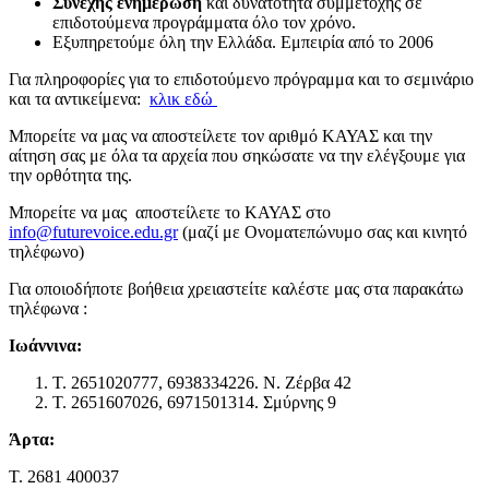
Συνεχής ενημέρωση
και δυνατότητα συμμετοχής σε
επιδοτούμενα προγράμματα όλο τον χρόνο.
Εξυπηρετούμε όλη την Ελλάδα. Εμπειρία από το 2006
Για πληροφορίες για το επιδοτούμενο πρόγραμμα και το σεμινάριο
και τα αντικείμενα:
κλικ εδώ
Μπορείτε να μας να αποστείλετε τον αριθμό ΚΑΥΑΣ και την
αίτηση σας με όλα τα αρχεία που σηκώσατε να την ελέγξουμε για
την ορθότητα της.
Μπορείτε να μας αποστείλετε το ΚΑΥΑΣ στο
info@futurevoice.edu.gr
(μαζί με Ονοματεπώνυμο σας και κινητό
τηλέφωνο)
Για οποιοδήποτε βοήθεια χρειαστείτε καλέστε μας στα παρακάτω
τηλέφωνα :
Iωάννινα:
Τ. 2651020777, 6938334226. Ν. Ζέρβα 42
Τ. 2651607026, 6971501314. Σμύρνης 9
Άρτα:
Τ. 2681 400037