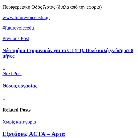
Περιφερειακή Οδός Άρτας (δίπλα από την εφορία)
www.futurevoice.edu.gr
#futurevoiceedu
Previous Post
Νέο τμήμα Γερμανικών για το C1 (Γ1). Πολύ καλή γνώση σε 8
μήνες
Next Post
Θέσεις εργασίας
Related Posts
Χωρίς κατηγορία
Εξετάσεις ACTA – Άρτα