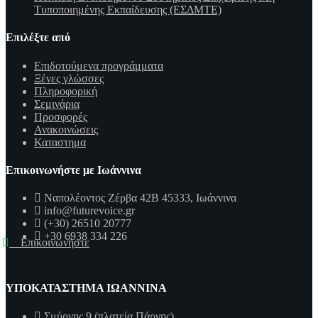
Τυποποιημένης Εκπαίδευσης (ΕΣΔΜΤΕ)
Επιλέξτε από
Επιδοτούμενα προγράμματα
Ξένες γλώσσες
Πληροφορική
Σεμινάρια
Προσφορές
Ανακοινώσεις
Καταστημα
Επικοινωνήστε με Ιωάννινα
Ναπολέοντος Ζέρβα 42Β 45333, Ιωάννινα
info@futurevoice.gr
(+30) 26510 20777
+30 6938 334 226
Επικοινωνήστε
ΥΠΟΚΑΤΑΣΤΗΜΑ ΙΩΑΝΝΙΝΑ
Σμύρνης 9 (πλατεία Πάργης)