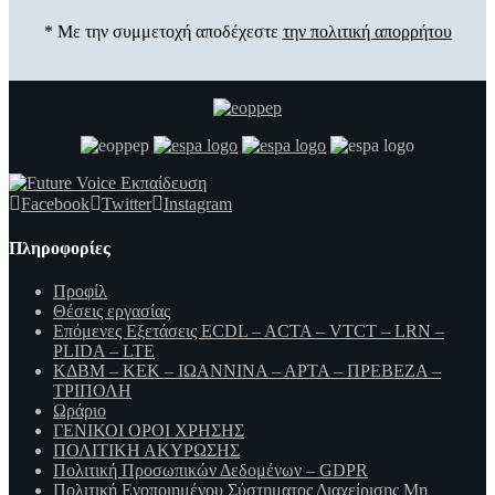
* Με την συμμετοχή αποδέχεστε
την πολιτική απορρήτου
Facebook
Twitter
Instagram
Πληροφορίες
Προφίλ
Θέσεις εργασίας
Επόμενες Εξετάσεις ECDL – ACTA – VTCT – LRN –
PLIDA – LTE
ΚΔΒΜ – ΚΕΚ – ΙΩΑΝΝΙΝΑ – ΑΡΤΑ – ΠΡΕΒΕΖΑ –
ΤΡΙΠΟΛΗ
Ωράριο
ΓΕΝΙΚΟΙ ΟΡΟΙ ΧΡΗΣΗΣ
ΠΟΛΙΤΙΚΗ ΑΚΥΡΩΣΗΣ
Πολιτική Προσωπικών Δεδομένων – GDPR
Πολιτική Ενοποιημένου Σύστηματος Διαχείρισης Μη