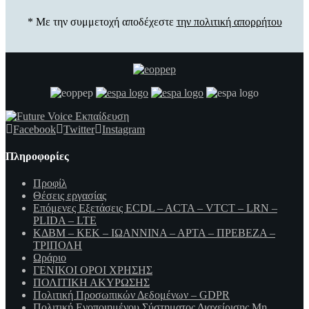
* Με την συμμετοχή αποδέχεστε
την πολιτική απορρήτου
Facebook
Twitter
Instagram
Πληροφορίες
Προφίλ
Θέσεις εργασίας
Επόμενες Εξετάσεις ECDL – ACTA – VTCT – LRN –
PLIDA – LTE
ΚΔΒΜ – ΚΕΚ – ΙΩΑΝΝΙΝΑ – ΑΡΤΑ – ΠΡΕΒΕΖΑ –
ΤΡΙΠΟΛΗ
Ωράριο
ΓΕΝΙΚΟΙ ΟΡΟΙ ΧΡΗΣΗΣ
ΠΟΛΙΤΙΚΗ ΑΚΥΡΩΣΗΣ
Πολιτική Προσωπικών Δεδομένων – GDPR
Πολιτική Ενοποιημένου Σύστηματος Διαχείρισης Μη