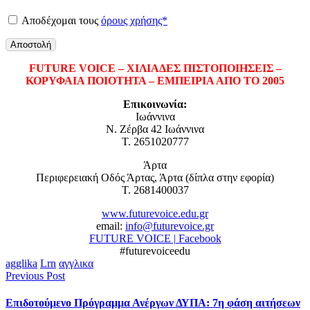
Αποδέχομαι τους
όρους χρήσης*
FUTURE VOICE – ΧΙΛΙΑΔΕΣ ΠΙΣΤΟΠΟΙΗΣΕΙΣ –
ΚΟΡΥΦΑΙΑ ΠΟΙΟΤΗΤΑ – ΕΜΠΕΙΡΙΑ ΑΠΟ ΤΟ 2005
Επικοινωνία:
Ιωάννινα
Ν. Ζέρβα 42 Ιωάννινα
Τ. 2651020777
Άρτα
Περιφερειακή Οδός Άρτας, Άρτα (δίπλα στην εφορία)
Τ. 2681400037
www.futurevoice.edu.gr
email:
info@futurevoice.gr
FUTURE VOICE | Facebook
#futurevoiceedu
agglika
Lrn
αγγλικα
Previous Post
Επιδοτούμενο Πρόγραμμα Ανέργων ΔΥΠΑ: 7η φάση αιτήσεων