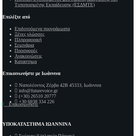
Τυποποιημένης Εκπαίδευσης (ΕΣΔΜΤΕ)
Επιλέξτε από
Επιδοτούμενα προγράμματα
Ξένες γλώσσες
Πληροφορική
Σεμινάρια
Προσφορές
Ανακοινώσεις
Καταστημα
Επικοινωνήστε με Ιωάννινα
Ναπολέοντος Ζέρβα 42Β 45333, Ιωάννινα
info@futurevoice.gr
(+30) 26510 20777
+30 6938 334 226
Επικοινωνήστε
ΥΠΟΚΑΤΑΣΤΗΜΑ ΙΩΑΝΝΙΝΑ
Σμύρνης 9 (πλατεία Πάργης)