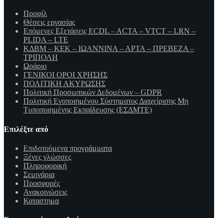
Προφίλ
Θέσεις εργασίας
Επόμενες Εξετάσεις ECDL – ACTA – VTCT – LRN –
PLIDA – LTE
ΚΔΒΜ – ΚΕΚ – ΙΩΑΝΝΙΝΑ – ΑΡΤΑ – ΠΡΕΒΕΖΑ –
ΤΡΙΠΟΛΗ
Ωράριο
ΓΕΝΙΚΟΙ ΟΡΟΙ ΧΡΗΣΗΣ
ΠΟΛΙΤΙΚΗ ΑΚΥΡΩΣΗΣ
Πολιτική Προσωπικών Δεδομένων – GDPR
Πολιτική Ενοποιημένου Σύστηματος Διαχείρισης Μη
Τυποποιημένης Εκπαίδευσης (ΕΣΔΜΤΕ)
Επιλέξτε από
Επιδοτούμενα προγράμματα
Ξένες γλώσσες
Πληροφορική
Σεμινάρια
Προσφορές
Ανακοινώσεις
Καταστημα