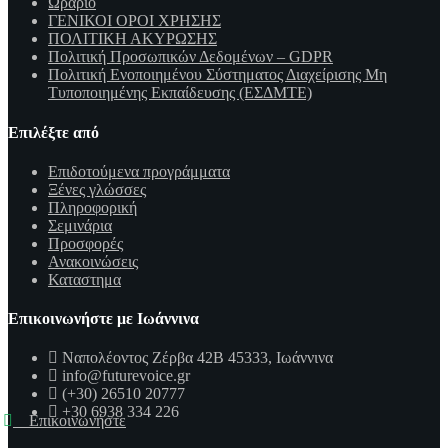
Ωράριο
ΓΕΝΙΚΟΙ ΟΡΟΙ ΧΡΗΣΗΣ
ΠΟΛΙΤΙΚΗ ΑΚΥΡΩΣΗΣ
Πολιτική Προσωπικών Δεδομένων – GDPR
Πολιτική Ενοποιημένου Σύστηματος Διαχείρισης Μη
Τυποποιημένης Εκπαίδευσης (ΕΣΔΜΤΕ)
Επιλέξτε από
Επιδοτούμενα προγράμματα
Ξένες γλώσσες
Πληροφορική
Σεμινάρια
Προσφορές
Ανακοινώσεις
Καταστημα
Επικοινωνήστε με Ιωάννινα
Ναπολέοντος Ζέρβα 42Β 45333, Ιωάννινα
info@futurevoice.gr
(+30) 26510 20777
+30 6938 334 226
Επικοινωνήστε