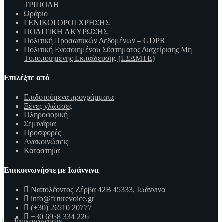
ΤΡΙΠΟΛΗ
Ωράριο
ΓΕΝΙΚΟΙ ΟΡΟΙ ΧΡΗΣΗΣ
ΠΟΛΙΤΙΚΗ ΑΚΥΡΩΣΗΣ
Πολιτική Προσωπικών Δεδομένων – GDPR
Πολιτική Ενοποιημένου Σύστηματος Διαχείρισης Μη
Τυποποιημένης Εκπαίδευσης (ΕΣΔΜΤΕ)
Επιλέξτε από
Επιδοτούμενα προγράμματα
Ξένες γλώσσες
Πληροφορική
Σεμινάρια
Προσφορές
Ανακοινώσεις
Καταστημα
Επικοινωνήστε με Ιωάννινα
Ναπολέοντος Ζέρβα 42Β 45333, Ιωάννινα
info@futurevoice.gr
(+30) 26510 20777
+30 6938 334 226
Επικοινωνήστε