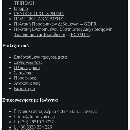
ΤΡΙΠΟΛΗ
Ωράριο
ΓΕΝΙΚΟΙ ΟΡΟΙ ΧΡΗΣΗΣ
ΠΟΛΙΤΙΚΗ ΑΚΥΡΩΣΗΣ
Πολιτική Προσωπικών Δεδομένων – GDPR
Πολιτική Ενοποιημένου Σύστηματος Διαχείρισης Μη
Τυποποιημένης Εκπαίδευσης (ΕΣΔΜΤΕ)
Επιλέξτε από
Επιδοτούμενα προγράμματα
Ξένες γλώσσες
Πληροφορική
Σεμινάρια
Προσφορές
Ανακοινώσεις
Καταστημα
Επικοινωνήστε με Ιωάννινα
Ναπολέοντος Ζέρβα 42Β 45333, Ιωάννινα
info@futurevoice.gr
(+30) 26510 20777
+30 6938 334 226
Επικοινωνήστε