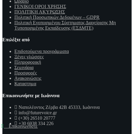
Ωράριο
ΓΕΝΙΚΟΙ ΟΡΟΙ ΧΡΗΣΗΣ
ΠΟΛΙΤΙΚΗ ΑΚΥΡΩΣΗΣ
Πολιτική Προσωπικών Δεδομένων – GDPR
Πολιτική Ενοποιημένου Σύστηματος Διαχείρισης Μη
Τυποποιημένης Εκπαίδευσης (ΕΣΔΜΤΕ)
Επιλέξτε από
Επιδοτούμενα προγράμματα
Ξένες γλώσσες
Πληροφορική
Σεμινάρια
Προσφορές
Ανακοινώσεις
Καταστημα
Επικοινωνήστε με Ιωάννινα
Ναπολέοντος Ζέρβα 42Β 45333, Ιωάννινα
info@futurevoice.gr
(+30) 26510 20777
+30 6938 334 226
Επικοινωνήστε