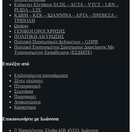
Επόμενες Εξετάσεις ECDL – ACTA – VTCT – LRN –
PLIDA – LTE
ΚΔΒΜ – ΚΕΚ – ΙΩΑΝΝΙΝΑ – ΑΡΤΑ – ΠΡΕΒΕΖΑ –
ΤΡΙΠΟΛΗ
Ωράριο
ΓΕΝΙΚΟΙ ΟΡΟΙ ΧΡΗΣΗΣ
ΠΟΛΙΤΙΚΗ ΑΚΥΡΩΣΗΣ
Πολιτική Προσωπικών Δεδομένων – GDPR
Πολιτική Ενοποιημένου Σύστηματος Διαχείρισης Μη
Τυποποιημένης Εκπαίδευσης (ΕΣΔΜΤΕ)
Επιλέξτε από
Επιδοτούμενα προγράμματα
Ξένες γλώσσες
Πληροφορική
Σεμινάρια
Προσφορές
Ανακοινώσεις
Καταστημα
Επικοινωνήστε με Ιωάννινα
Ναπολέοντος Ζέρβα 42Β 45333, Ιωάννινα