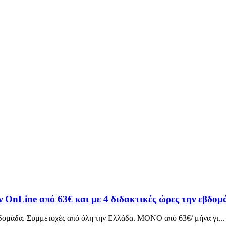
Line από 63€ και με 4 διδακτικές ώρες την εβδομ
ομάδα. Συμμετοχές από όλη την Ελλάδα. ΜΟΝΟ από 63€/ μήνα γι...