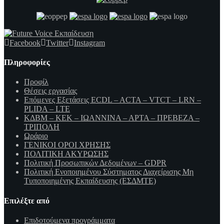
Facebook
Twitter
Instagram
Πληροφορίες
Προφίλ
Θέσεις εργασίας
Επόμενες Εξετάσεις ECDL – ACTA – VTCT – LRN –
PLIDA – LTE
ΚΔΒΜ – ΚΕΚ – ΙΩΑΝΝΙΝΑ – ΑΡΤΑ – ΠΡΕΒΕΖΑ –
ΤΡΙΠΟΛΗ
Ωράριο
ΓΕΝΙΚΟΙ ΟΡΟΙ ΧΡΗΣΗΣ
ΠΟΛΙΤΙΚΗ ΑΚΥΡΩΣΗΣ
Πολιτική Προσωπικών Δεδομένων – GDPR
Πολιτική Ενοποιημένου Σύστηματος Διαχείρισης Μη
Τυποποιημένης Εκπαίδευσης (ΕΣΔΜΤΕ)
Επιλέξτε από
Επιδοτούμενα προγράμματα