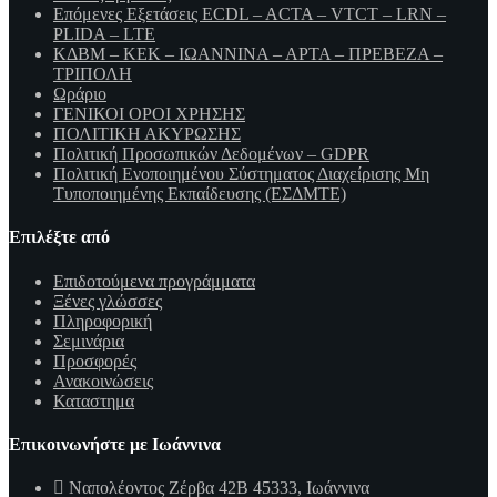
Επόμενες Εξετάσεις ECDL – ACTA – VTCT – LRN –
PLIDA – LTE
ΚΔΒΜ – ΚΕΚ – ΙΩΑΝΝΙΝΑ – ΑΡΤΑ – ΠΡΕΒΕΖΑ –
ΤΡΙΠΟΛΗ
Ωράριο
ΓΕΝΙΚΟΙ ΟΡΟΙ ΧΡΗΣΗΣ
ΠΟΛΙΤΙΚΗ ΑΚΥΡΩΣΗΣ
Πολιτική Προσωπικών Δεδομένων – GDPR
Πολιτική Ενοποιημένου Σύστηματος Διαχείρισης Μη
Τυποποιημένης Εκπαίδευσης (ΕΣΔΜΤΕ)
Επιλέξτε από
Επιδοτούμενα προγράμματα
Ξένες γλώσσες
Πληροφορική
Σεμινάρια
Προσφορές
Ανακοινώσεις
Καταστημα
Επικοινωνήστε με Ιωάννινα
Ναπολέοντος Ζέρβα 42Β 45333, Ιωάννινα