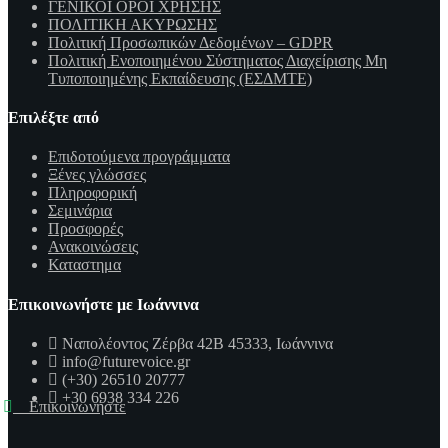
ΓΕΝΙΚΟΙ ΟΡΟΙ ΧΡΗΣΗΣ
ΠΟΛΙΤΙΚΗ ΑΚΥΡΩΣΗΣ
Πολιτική Προσωπικών Δεδομένων – GDPR
Πολιτική Ενοποιημένου Σύστηματος Διαχείρισης Μη
Τυποποιημένης Εκπαίδευσης (ΕΣΔΜΤΕ)
Επιλέξτε από
Επιδοτούμενα προγράμματα
Ξένες γλώσσες
Πληροφορική
Σεμινάρια
Προσφορές
Ανακοινώσεις
Καταστημα
Επικοινωνήστε με Ιωάννινα
Ναπολέοντος Ζέρβα 42Β 45333, Ιωάννινα
info@futurevoice.gr
(+30) 26510 20777
+30 6938 334 226
Επικοινωνήστε