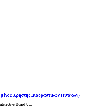
οιημένος Χρήστης Διαδραστικών Πινάκων)
ractive Board U...