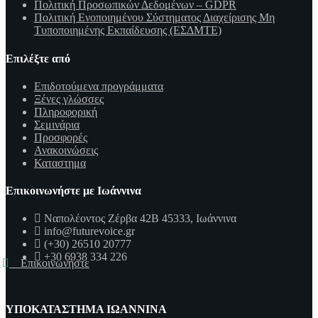
Πολιτική Προσωπικών Δεδομένων – GDPR
Πολιτική Ενοποιημένου Σύστηματος Διαχείρισης Μη
Τυποποιημένης Εκπαίδευσης (ΕΣΔΜΤΕ)
Επιλέξτε από
Επιδοτούμενα προγράμματα
Ξένες γλώσσες
Πληροφορική
Σεμινάρια
Προσφορές
Ανακοινώσεις
Καταστημα
Επικοινωνήστε με Ιωάννινα
Ναπολέοντος Ζέρβα 42Β 45333, Ιωάννινα
info@futurevoice.gr
(+30) 26510 20777
+30 6938 334 226
Επικοινωνήστε
ΥΠΟΚΑΤΑΣΤΗΜΑ ΙΩΑΝΝΙΝΑ