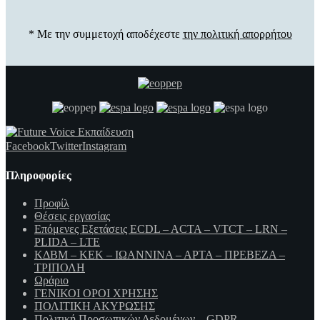
* Με την συμμετοχή αποδέχεστε
την πολιτική απορρήτου
Facebook
Twitter
Instagram
Πληροφορίες
Προφίλ
Θέσεις εργασίας
Επόμενες Εξετάσεις ECDL – ACTA – VTCT – LRN –
PLIDA – LTE
ΚΔΒΜ – ΚΕΚ – ΙΩΑΝΝΙΝΑ – ΑΡΤΑ – ΠΡΕΒΕΖΑ –
ΤΡΙΠΟΛΗ
Ωράριο
ΓΕΝΙΚΟΙ ΟΡΟΙ ΧΡΗΣΗΣ
ΠΟΛΙΤΙΚΗ ΑΚΥΡΩΣΗΣ
Πολιτική Προσωπικών Δεδομένων – GDPR