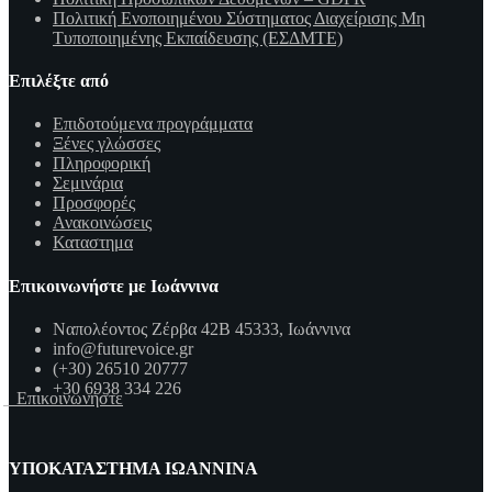
Πολιτική Ενοποιημένου Σύστηματος Διαχείρισης Μη
Τυποποιημένης Εκπαίδευσης (ΕΣΔΜΤΕ)
Επιλέξτε από
Επιδοτούμενα προγράμματα
Ξένες γλώσσες
Πληροφορική
Σεμινάρια
Προσφορές
Ανακοινώσεις
Καταστημα
Επικοινωνήστε με Ιωάννινα
Ναπολέοντος Ζέρβα 42Β 45333, Ιωάννινα
info@futurevoice.gr
(+30) 26510 20777
+30 6938 334 226
Επικοινωνήστε
ΥΠΟΚΑΤΑΣΤΗΜΑ ΙΩΑΝΝΙΝΑ