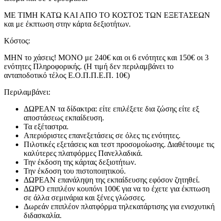
ΜΕ ΤΙΜΗ ΚΑΤΩ ΚΑΙ ΑΠΟ ΤΟ ΚΟΣΤΟΣ ΤΩΝ ΕΞΕΤΑΣΕΩΝ
και με έκπτωση στην κάρτα δεξιοτήτων.
Κόστος:
ΜΗΝ το χάσεις! ΜΟΝΟ με 240€ και οι 6 ενότητες και 150€ οι 3
ενότητες Πληροφορικής. (Η τιμή δεν περιλαμβάνει το
ανταποδοτικό τέλος Ε.Ο.Π.Π.Ε.Π. 10€)
Περιλαμβάνει:
ΔΩΡΕΑΝ τα δίδακτρα: είτε επιλέξετε δια ζώσης είτε εξ
αποστάσεως εκπαίδευση.
Τα εξέταστρα.
Απεριόριστες επανεξετάσεις σε όλες τις ενότητες.
Πιλοτικές εξετάσεις και τεστ προσομοίωσης. Διαθέτουμε τις
καλύτερες πλατφόρμες Πανελλαδικά.
Την έκδοση της κάρτας δεξιοτήτων.
Την έκδοση του πιστοποιητικού.
ΔΩΡΕΑΝ επανάληψη της εκπαίδευσης εφόσον ζητηθεί.
ΔΩΡΟ επιπλέον κουπόνι 100€ για να το έχετε για έκπτωση
σε άλλα σεμινάρια και ξένες γλώσσες.
Δωρεάν επιπλέον πλατφόρμα τηλεκατάρτισης για ενισχυτική
διδασκαλία.