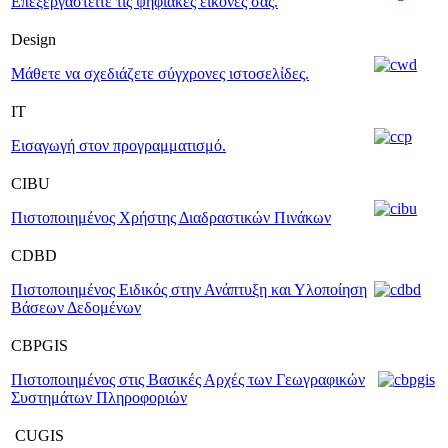
Επεξεργαστείτε τις ψηφιακές εικόνες σας.
Design
Μάθετε να σχεδιάζετε σύγχρονες ιστοσελίδες.
ΙΤ
Εισαγωγή στον προγραμματισμό.
CIBU
Πιστοποιημένος Χρήστης Διαδραστικών Πινάκων
CDBD
Πιστοποιημένος Ειδικός στην Ανάπτυξη και Υλοποίηση
Βάσεων Δεδομένων
CBPGIS
Πιστοποιημένος στις Βασικές Αρχές των Γεωγραφικών
Συστημάτων Πληροφοριών
CUGIS